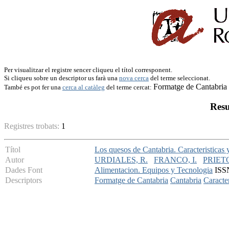
Per visualitzar el registre sencer cliqueu el títol corresponent.
Si cliqueu sobre un descriptor us farà una
nova cerca
del terme seleccionat.
Formatge de Cantabria
També es pot fer una
cerca al catàleg
del terme cercat:
Resu
Registres trobats:
1
Títol
Los quesos de Cantabria. Caracteristicas 
Autor
URDIALES, R.
FRANCO, I.
PRIETO
Dades Font
Alimentacion. Equipos y Tecnologia
ISSN
Descriptors
Formatge de Cantabria
Cantabria
Caracter