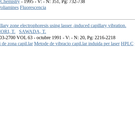
l Chemistry
- 1995 - V: - N: 351, Pg: 732-738
oliamines
Fluorescencia
illary zone electrophoresis using lasser -induced capillary vibration.
ORI, T.
SAWADA, T.
3-2700 VOL 63 - octubre 1991 - V: - N: 20, Pg: 2216-2218
i de zona capil.lar
Metode de vibracio capil.lar induida per laser
HPLC