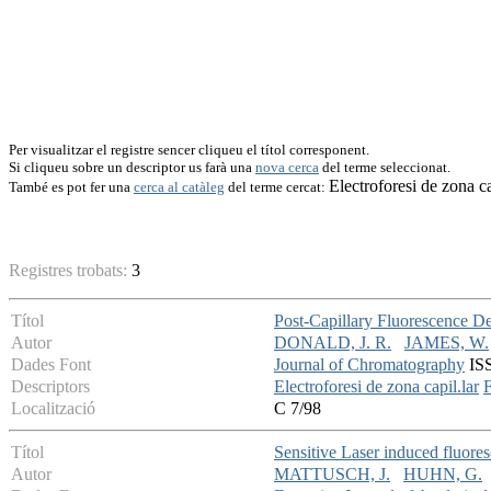
Per visualitzar el registre sencer cliqueu el títol corresponent.
Si cliqueu sobre un descriptor us farà una
nova cerca
del terme seleccionat.
Electroforesi de zona ca
També es pot fer una
cerca al catàleg
del terme cercat:
Registres trobats:
3
Títol
Post-Capillary Fluorescence De
Autor
DONALD, J. R.
JAMES, W.
Dades Font
Journal of Chromatography
ISS
Descriptors
Electroforesi de zona capil.lar
F
Localització
C 7/98
Títol
Sensitive Laser induced fluores
Autor
MATTUSCH, J.
HUHN, G.