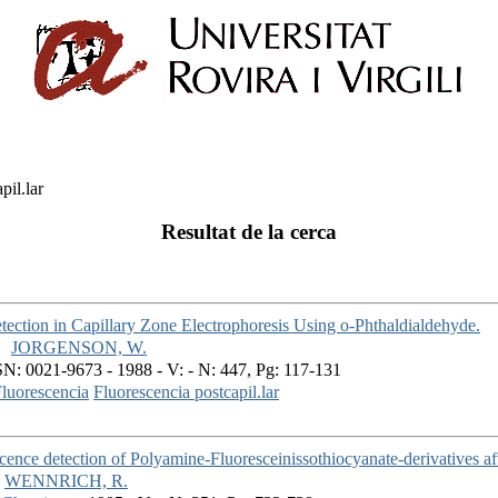
pil.lar
Resultat de la cerca
tection in Capillary Zone Electrophoresis Using o-Phthaldialdehyde.
JORGENSON, W.
N: 0021-9673 - 1988 - V: - N: 447, Pg: 117-131
luorescencia
Fluorescencia postcapil.lar
cence detection of Polyamine-Fluoresceinissothiocyanate-derivatives aft
WENNRICH, R.