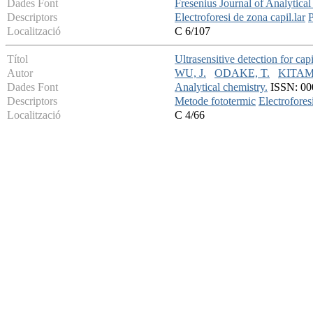
Dades Font
Fresenius Journal of Analytica
Descriptors
Electroforesi de zona capil.lar
P
Localització
C 6/107
Títol
Ultrasensitive detection for cap
Autor
WU, J.
ODAKE, T.
KITAM
Dades Font
Analytical chemistry.
ISSN: 000
Descriptors
Metode fototermic
Electrofores
Localització
C 4/66