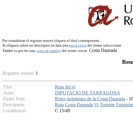
Per visualitzar el registre sencer cliqueu el títol corresponent.
Si cliqueu sobre un descriptor us farà una
nova cerca
del terme seleccionat.
Costa Daurada
També es pot fer una
cerca al catàleg
del terme cercat:
Resu
Registres trobats:
1
Títol
Ruta del vi
Autor
DIPUTACIO DE TARRAGONA
Dades Font
Rutes turistiques de la Costa Daurada
- 19
Descriptors
Ruta
Costa Daurada
Vi
Turisme
Enoturi
Localització
C 15/49