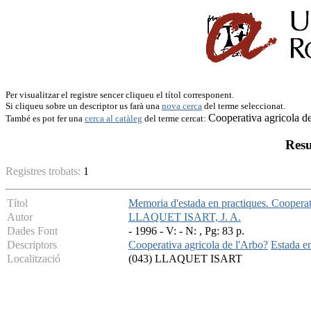
Per visualitzar el registre sencer cliqueu el títol corresponent.
Si cliqueu sobre un descriptor us farà una
nova cerca
del terme seleccionat.
Cooperativa agricola d
També es pot fer una
cerca al catàleg
del terme cercat:
Resu
Registres trobats:
1
Títol
Memoria d'estada en practiques. Cooperat
Autor
LLAQUET ISART, J. A.
Dades Font
- 1996 - V: - N: , Pg: 83 p.
Descriptors
Cooperativa agricola de l'Arbo?
Estada e
Localització
(043) LLAQUET ISART