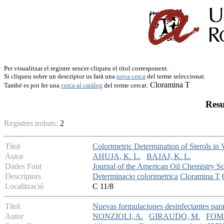
Per visualitzar el registre sencer cliqueu el títol corresponent.
Si cliqueu sobre un descriptor us farà una
nova cerca
del terme seleccionat.
Cloramina T
També es pot fer una
cerca al catàleg
del terme cercat:
Resu
Registres trobats:
2
Títol
Colorimetric Determination of Sterols in
Autor
AHUJA, K. L.
BAJAJ, K. L.
Dades Font
Journal of the American Oil Chemistry So
Descriptors
Determinacio colorimetrica
Cloramina T
Localització
C 11/8
Títol
Nuevas formulaciones desinfectantes para 
Autor
NONZIOLI, A.
GIRAUDO, M.
FOMI