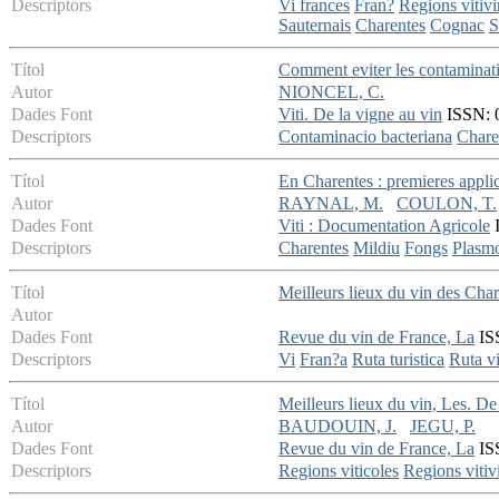
Descriptors
Vi frances
Fran?
Regions vitivi
Sauternais
Charentes
Cognac
S
Títol
Comment eviter les contaminati
Autor
NIONCEL, C.
Dades Font
Viti. De la vigne au vin
ISSN: 0
Descriptors
Contaminacio bacteriana
Chare
Títol
En Charentes : premieres applica
Autor
RAYNAL, M.
COULON, T.
Dades Font
Viti : Documentation Agricole
I
Descriptors
Charentes
Mildiu
Fongs
Plasmo
Títol
Meilleurs lieux du vin des Cha
Autor
Dades Font
Revue du vin de France, La
ISS
Descriptors
Vi
Fran?a
Ruta turistica
Ruta vi
Títol
Meilleurs lieux du vin, Les. D
Autor
BAUDOUIN, J.
JEGU, P.
Dades Font
Revue du vin de France, La
ISS
Descriptors
Regions viticoles
Regions vitiv