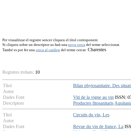
Per visualitzar el registre sencer cliqueu el títol corresponent.
Si cliqueu sobre un descriptor us farà una
nova cerca
del terme seleccionat.
Charentes
També es pot fer una
cerca al catàleg
del terme cercat:
Registres trobats:
10
Títol
Bilan phytosanitaire. Des situat
Autor
Dades Font
Viti de la vigne au vin
ISSN: 07
Descriptors
Productes fitosanitaris
Aquitani
Títol
Circuits du vin, Les
Autor
Dades Font
Revue du vin de france, La
ISS