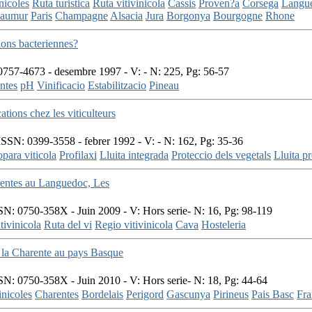
nicoles
Ruta turistica
Ruta vitivinicola
Cassis
Proven?a
Corsega
Langue
aumur
Paris
Champagne
Alsacia
Jura
Borgonya
Bourgogne
Rhone
ons bacteriennes?
757-4673 - desembre 1997 - V: - N: 225, Pg: 56-57
ntes
pH
Vinificacio
Estabilitzacio
Pineau
tions chez les viticulteurs
SSN: 0399-3558 - febrer 1992 - V: - N: 162, Pg: 35-36
para viticola
Profilaxi
Lluita integrada
Proteccio dels vegetals
Lluita p
rentes au Languedoc, Les
N: 0750-358X - Juin 2009 - V: Hors serie- N: 16, Pg: 98-119
tivinicola
Ruta del vi
Regio vitivinicola
Cava
Hosteleria
e la Charente au pays Basque
N: 0750-358X - Juin 2010 - V: Hors serie- N: 18, Pg: 44-64
inicoles
Charentes
Bordelais
Perigord
Gascunya
Pirineus
Pais Basc
Fra