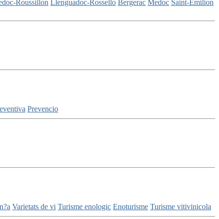
doc-Roussillon
Llenguadoc-Rossello
Bergerac
Medoc
Saint-Emilion
reventiva
Prevencio
n?a
Varietats de vi
Turisme enologic
Enoturisme
Turisme vitivinicola