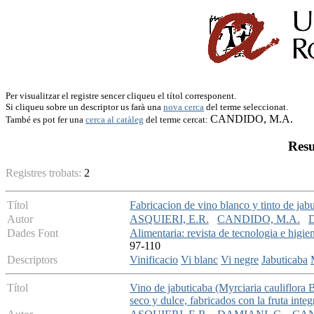
Per visualitzar el registre sencer cliqueu el títol corresponent.
Si cliqueu sobre un descriptor us farà una
nova cerca
del terme seleccionat.
CANDIDO, M.A.
També es pot fer una
cerca al catàleg
del terme cercat:
Resu
Registres trobats:
2
Títol
Fabricacion de vino blanco y tinto de jab
Autor
ASQUIERI, E.R.
CANDIDO, M.A.
Dades Font
Alimentaria: revista de tecnologia e higie
97-110
Descriptors
Vinificacio
Vi blanc
Vi negre
Jabuticaba
Títol
Vino de jabuticaba (Myrciaria cauliflora Be
seco y dulce, fabricados con la fruta integ