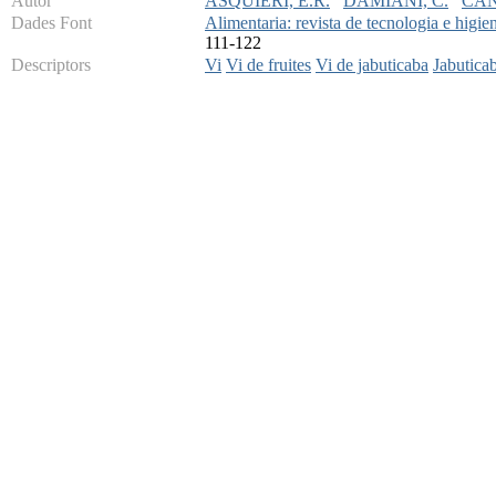
Autor
ASQUIERI, E.R.
DAMIANI, C.
CAN
Dades Font
Alimentaria: revista de tecnologia e higie
111-122
Descriptors
Vi
Vi de fruites
Vi de jabuticaba
Jabutica