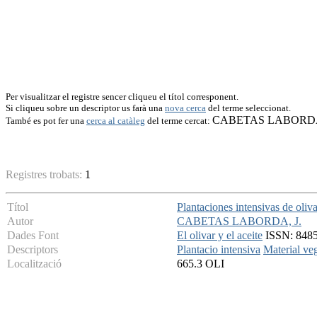
Per visualitzar el registre sencer cliqueu el títol corresponent.
Si cliqueu sobre un descriptor us farà una
nova cerca
del terme seleccionat.
CABETAS LABORDA
També es pot fer una
cerca al catàleg
del terme cercat:
Registres trobats:
1
Títol
Plantaciones intensivas de oliva
Autor
CABETAS LABORDA, J.
Dades Font
El olivar y el aceite
ISSN: 84854
Descriptors
Plantacio intensiva
Material veg
Localització
665.3 OLI