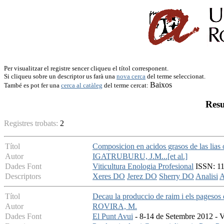
Per visualitzar el registre sencer cliqueu el títol corresponent.
Si cliqueu sobre un descriptor us farà una
nova cerca
del terme seleccionat.
Baixos
També es pot fer una
cerca al catàleg
del terme cercat:
Resu
Registres trobats:
2
Títol
Composicion en acidos grasos de las lias 
Autor
IGATRUBURU, J.M...[et al.]
Dades Font
Viticultura Enologia Profesional
ISSN: 113
Descriptors
Xeres DO
Jerez DO
Sherry DO
Analisi
A
Títol
Decau la produccio de raim i els pagesos
Autor
ROVIRA, M.
Dades Font
El Punt Avui
- 8-14 de Setembre 2012 - V: