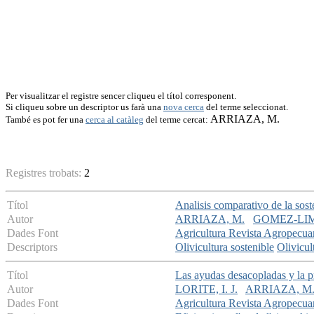
Per visualitzar el registre sencer cliqueu el títol corresponent.
Si cliqueu sobre un descriptor us farà una
nova cerca
del terme seleccionat.
ARRIAZA, M.
També es pot fer una
cerca al catàleg
del terme cercat:
Registres trobats:
2
Títol
Analisis comparativo de la sost
Autor
ARRIAZA, M.
GOMEZ-LIM
Dades Font
Agricultura Revista Agropecua
Descriptors
Olivicultura sostenible
Olivicul
Títol
Las ayudas desacopladas y la p
Autor
LORITE, I. J.
ARRIAZA, M
Dades Font
Agricultura Revista Agropecua