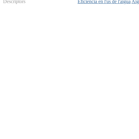
Descriptors
Eficiencia en l'us de l'aigua
Aig