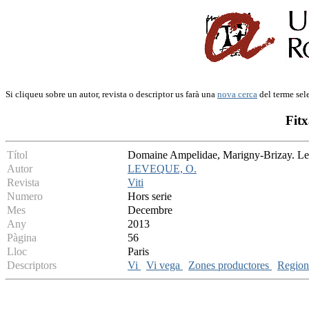
Si cliqueu sobre un autor, revista o descriptor us farà una
nova cerca
del terme sel
Fitx
Títol
Domaine Ampelidae, Marigny-Brizay. Le 
Autor
LEVEQUE, O.
Revista
Viti
Numero
Hors serie
Mes
Decembre
Any
2013
Pàgina
56
Lloc
Paris
Descriptors
Vi
Vi vega
Zones productores
Regions