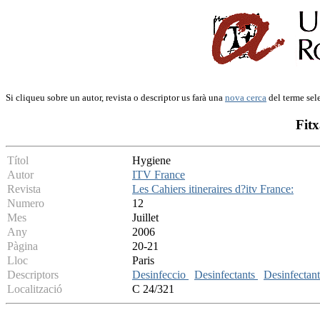
Si cliqueu sobre un autor, revista o descriptor us farà una
nova cerca
del terme sel
Fitx
Títol
Hygiene
Autor
ITV France
Revista
Les Cahiers itineraires d?itv France:
Numero
12
Mes
Juillet
Any
2006
Pàgina
20-21
Lloc
Paris
Descriptors
Desinfeccio
Desinfectants
Desinfectan
Localització
C 24/321