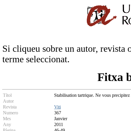
Si cliqueu sobre un autor, revista 
terme seleccionat.
Fitxa 
Títol
Stabilisation tartrique. Ne vous precipitez
Autor
Revista
Viti
Numero
367
Mes
Janvier
Any
2011
Pàgina
46-49