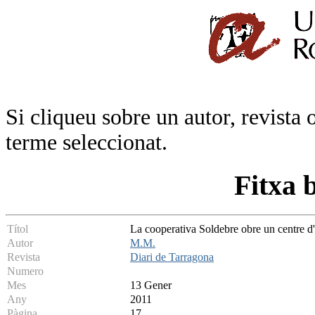
Si cliqueu sobre un autor, revista 
terme seleccionat.
Fitxa 
Títol
La cooperativa Soldebre obre un centre d'i
Autor
M.M.
Revista
Diari de Tarragona
Numero
Mes
13 Gener
Any
2011
Pàgina
17