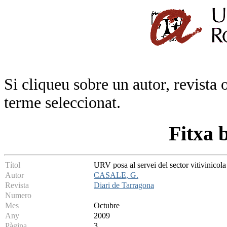
Si cliqueu sobre un autor, revista 
terme seleccionat.
Fitxa 
Títol
URV posa al servei del sector vitivinicola
Autor
CASALE, G.
Revista
Diari de Tarragona
Numero
Mes
Octubre
Any
2009
Pàgina
3