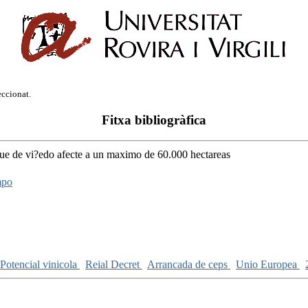
eccionat.
Fitxa bibliogràfica
que de vi?edo afecte a un maximo de 60.000 hectareas
mpo
Potencial vinicola
Reial Decret
Arrancada de ceps
Unio Europea