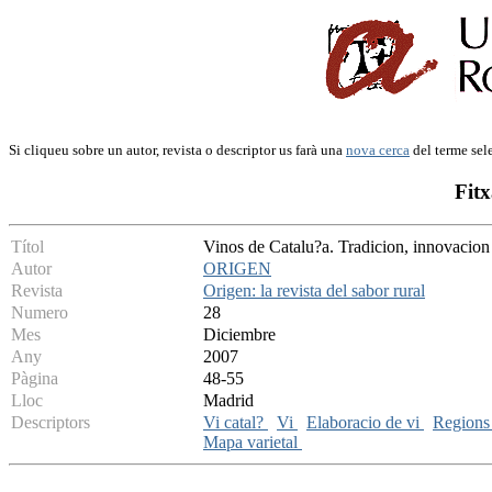
Si cliqueu sobre un autor, revista o descriptor us farà una
nova cerca
del terme sel
Fitx
Títol
Vinos de Catalu?a. Tradicion, innovacion
Autor
ORIGEN
Revista
Origen: la revista del sabor rural
Numero
28
Mes
Diciembre
Any
2007
Pàgina
48-55
Lloc
Madrid
Descriptors
Vi catal?
Vi
Elaboracio de vi
Regions 
Mapa varietal