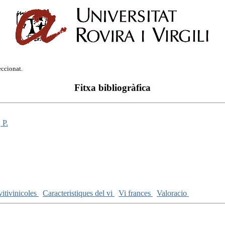
eccionat.
Fitxa bibliogràfica
P.
itivinicoles
Caracteristiques del vi
Vi frances
Valoracio