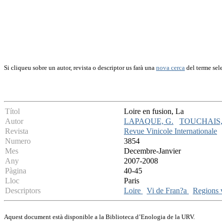
Si cliqueu sobre un autor, revista o descriptor us farà una
nova cerca
del terme sel
Títol
Loire en fusion, La
Autor
LAPAQUE, G.
TOUCHAIS, 
Revista
Revue Vinicole Internationale
Numero
3854
Mes
Decembre-Janvier
Any
2007-2008
Pàgina
40-45
Lloc
Paris
Descriptors
Loire
Vi de Fran?a
Regions v
Aquest document està disponible a la Biblioteca d’Enologia de la URV.