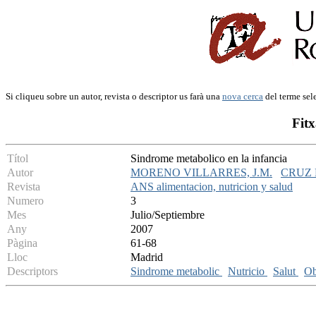
Si cliqueu sobre un autor, revista o descriptor us farà una
nova cerca
del terme sel
Fitx
Títol
Sindrome metabolico en la infancia
Autor
MORENO VILLARRES, J.M.
CRUZ R
Revista
ANS alimentacion, nutricion y salud
Numero
3
Mes
Julio/Septiembre
Any
2007
Pàgina
61-68
Lloc
Madrid
Descriptors
Sindrome metabolic
Nutricio
Salut
Ob