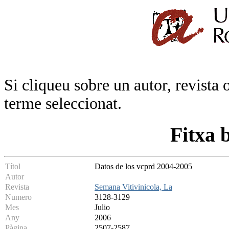
Si cliqueu sobre un autor, revista 
terme seleccionat.
Fitxa 
Títol
Datos de los vcprd 2004-2005
Autor
Revista
Semana Vitivinicola, La
Numero
3128-3129
Mes
Julio
Any
2006
Pàgina
2507-2587