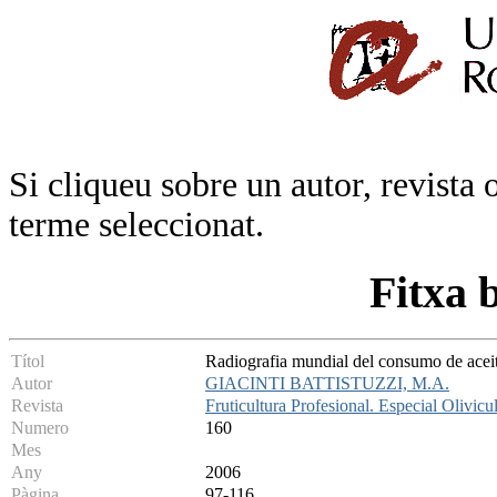
Si cliqueu sobre un autor, revista 
terme seleccionat.
Fitxa 
Títol
Radiografia mundial del consumo de aceit
Autor
GIACINTI BATTISTUZZI, M.A.
Revista
Fruticultura Profesional. Especial Olivicu
Numero
160
Mes
Any
2006
Pàgina
97-116