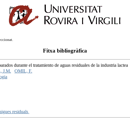
eccionat.
Fitxa bibliogràfica
parados durante el tratamiento de aguas residuales de la industria lactea
 J.M.
OMIL, F.
ogia
aigues residuals