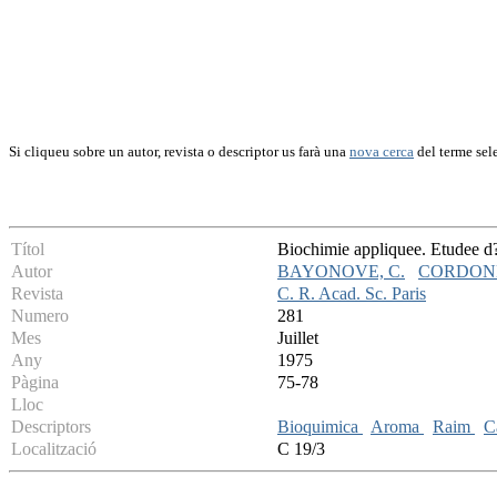
Si cliqueu sobre un autor, revista o descriptor us farà una
nova cerca
del terme sel
Títol
Biochimie appliquee. Etudee d?
Autor
BAYONOVE, C.
CORDONN
Revista
C. R. Acad. Sc. Paris
Numero
281
Mes
Juillet
Any
1975
Pàgina
75-78
Lloc
Descriptors
Bioquimica
Aroma
Raim
C
Localització
C 19/3