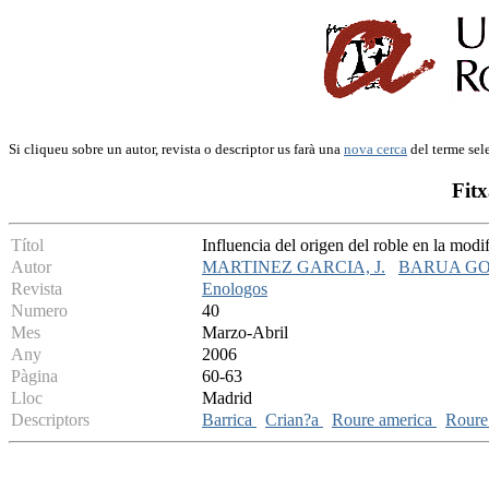
Si cliqueu sobre un autor, revista o descriptor us farà una
nova cerca
del terme sel
Fitx
Títol
Influencia del origen del roble en la modi
Autor
MARTINEZ GARCIA, J.
BARUA GO
Revista
Enologos
Numero
40
Mes
Marzo-Abril
Any
2006
Pàgina
60-63
Lloc
Madrid
Descriptors
Barrica
Crian?a
Roure america
Roure