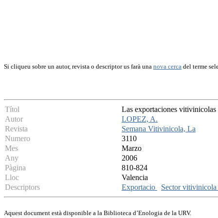
Si cliqueu sobre un autor, revista o descriptor us farà una
nova cerca
del terme sel
Títol
Las exportaciones vitivinicolas
Autor
LOPEZ, A.
Revista
Semana Vitivinicola, La
Numero
3110
Mes
Marzo
Any
2006
Pàgina
810-824
Lloc
Valencia
Descriptors
Exportacio
Sector vitivinicol
Aquest document està disponible a la Biblioteca d’Enologia de la URV.