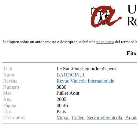
Si cliqueu sobre un autor, revista o descriptor us farà una
nova cerca
del terme sel
Fitx
Títol
Le Sud-Ouest en ordre disperse
Autor
BAUDOIN, J.
Revista
Revue Vinicole Internationale
Numero
3830
Mes
Juillet-Aout
Any
2005
Pàgina
40-46
Lloc
Paris
Descriptors
Vinya
Celler
Sector vitivinicola
Aquit