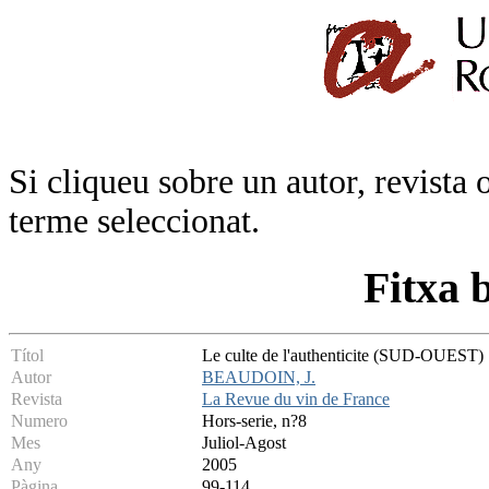
Si cliqueu sobre un autor, revista 
terme seleccionat.
Fitxa 
Títol
Le culte de l'authenticite (SUD-OUEST)
Autor
BEAUDOIN, J.
Revista
La Revue du vin de France
Numero
Hors-serie, n?8
Mes
Juliol-Agost
Any
2005
Pàgina
99-114