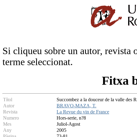
Si cliqueu sobre un autor, revista 
terme seleccionat.
Fitxa 
Títol
Succombez a la douceur de la valle d
Autor
BRAVO-MAZA, T.
Revista
La Revue du vin de France
Numero
Hors-serie, n?8
Mes
Juliol-Agost
Any
2005
Pàgina
73-81