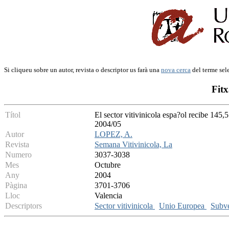
Si cliqueu sobre un autor, revista o descriptor us farà una
nova cerca
del terme sel
Fitx
Títol
El sector vitivinicola espa?ol recibe 145,
2004/05
Autor
LOPEZ, A.
Revista
Semana Vitivinicola, La
Numero
3037-3038
Mes
Octubre
Any
2004
Pàgina
3701-3706
Lloc
Valencia
Descriptors
Sector vitivinicola
Unio Europea
Subv