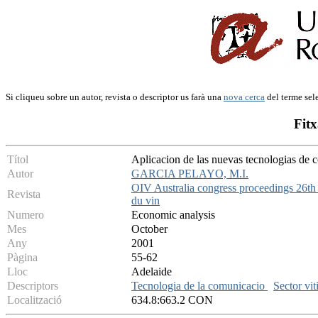
Si cliqueu sobre un autor, revista o descriptor us farà una
nova cerca
del terme sel
Fitx
Títol
Aplicacion de las nuevas tecnologias de c
Autor
GARCIA PELAYO, M.I.
OIV Australia congress proceedings 26th w
Revista
du vin
Numero
Economic analysis
Mes
October
Any
2001
Pàgina
55-62
Lloc
Adelaide
Descriptors
Tecnologia de la comunicacio
Sector vit
Localització
634.8:663.2 CON