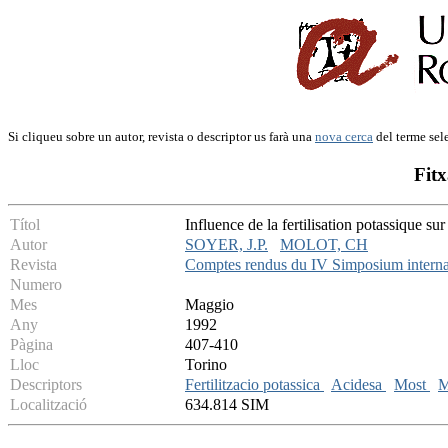
Si cliqueu sobre un autor, revista o descriptor us farà una
nova cerca
del terme sel
Fitx
Títol
Influence de la fertilisation potassique sur
Autor
SOYER, J.P.
MOLOT, CH
Revista
Comptes rendus du IV Simposium internat
Numero
Mes
Maggio
Any
1992
Pàgina
407-410
Lloc
Torino
Descriptors
Fertilitzacio potassica
Acidesa
Most
M
Localització
634.814 SIM