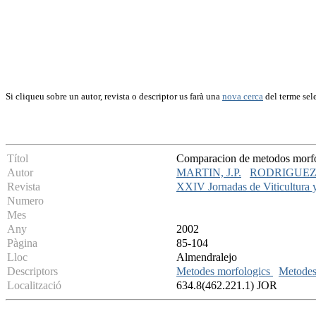
Si cliqueu sobre un autor, revista o descriptor us farà una
nova cerca
del terme sel
Títol
Comparacion de metodos morfol
Autor
MARTIN, J.P.
RODRIGUEZ,
Revista
XXIV Jornadas de Viticultura y
Numero
Mes
Any
2002
Pàgina
85-104
Lloc
Almendralejo
Descriptors
Metodes morfologics
Metodes
Localització
634.8(462.221.1) JOR