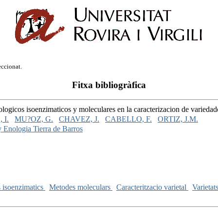
eccionat.
Fitxa bibliogràfica
ogicos isoenzimaticos y moleculares en la caracterizacion de varieda
 I.
MU?OZ, G.
CHAVEZ, J.
CABELLO, F.
ORTIZ, J.M.
 Enologia Tierra de Barros
 isoenzimatics
Metodes moleculars
Caracteritzacio varietal
Varietat