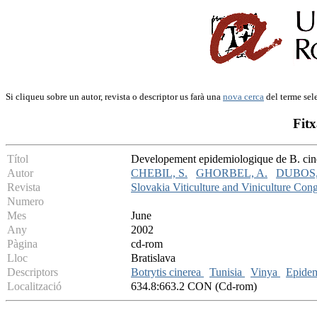
Si cliqueu sobre un autor, revista o descriptor us farà una
nova cerca
del terme sel
Fitx
Títol
Developement epidemiologique de B. ciner
Autor
CHEBIL, S.
GHORBEL, A.
DUBOS,
Revista
Slovakia Viticulture and Viniculture Con
Numero
Mes
June
Any
2002
Pàgina
cd-rom
Lloc
Bratislava
Descriptors
Botrytis cinerea
Tunisia
Vinya
Epide
Localització
634.8:663.2 CON (Cd-rom)