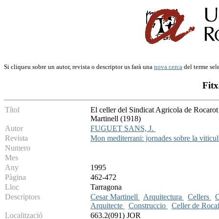
Si cliqueu sobre un autor, revista o descriptor us farà una
nova cerca
del terme sel
Fitx
Títol
El celler del Sindicat Agricola de Rocarot
Martinell (1918)
Autor
FUGUET SANS, J.
Revista
Mon mediterrani: jornades sobre la viticu
Numero
Mes
Any
1995
Pàgina
462-472
Lloc
Tarragona
Descriptors
Cesar Martinell
Arquitectura
Cellers
C
Arquitecte
Construccio
Celler de Roca
Localització
663.2(091) JOR