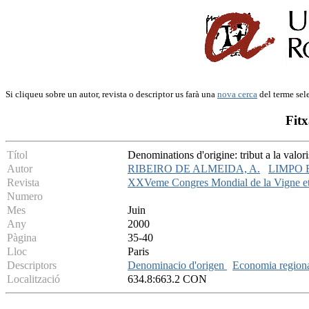
Si cliqueu sobre un autor, revista o descriptor us farà una
nova cerca
del terme sel
Fitx
Títol
Denominations d'origine: tribut a la valor
Autor
RIBEIRO DE ALMEIDA, A.
LIMPO F
Revista
XXVeme Congres Mondial de la Vigne et
Numero
Mes
Juin
Any
2000
Pàgina
35-40
Lloc
Paris
Descriptors
Denominacio d'origen
Economia region
Localització
634.8:663.2 CON