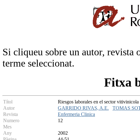
Si cliqueu sobre un autor, revista 
terme seleccionat.
Fitxa 
Títol
Riesgos laborales en el sector vitivinicola 
Autor
GARRIDO RIVAS, A.E.
TOMAS SOT
Revista
Enfermeria Clinica
Numero
12
Mes
Any
2002
Pàgina
44-51