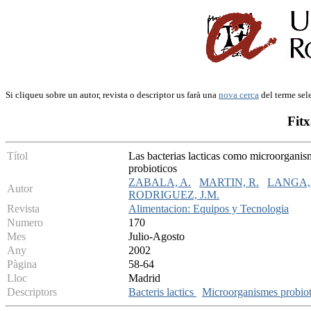
Si cliqueu sobre un autor, revista o descriptor us farà una
nova cerca
del terme sel
Fitx
Títol
Las bacterias lacticas como microorganismo
probioticos
ZABALA, A.
MARTIN, R.
LANGA, 
Autor
RODRIGUEZ, J.M.
Revista
Alimentacion: Equipos y Tecnologia
Numero
170
Mes
Julio-Agosto
Any
2002
Pàgina
58-64
Lloc
Madrid
Descriptors
Bacteris lactics
Microorganismes probio