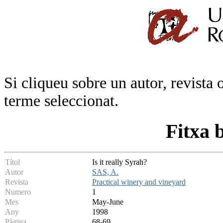
Si cliqueu sobre un autor, revista 
terme seleccionat.
Fitxa 
Títol
Is it really Syrah?
Autor
SAS, A.
Revista
Practical winery and vineyard
Numero
1
Mes
May-June
Any
1998
Pàgina
68-69