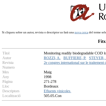
Si cliqueu sobre un autor, revista o descriptor us farà una
nova cerca
del terme sel
Fitx
Títol
Monitoring readily biodegradable COD load
Autor
ROZZI, A.
BUFFIERE, P.
STEYER, J
Revista
2e congres international sur le traitement
Numero
Mes
Maig
Any
1998
Pàgina
271-278
Lloc
Bordeaux
Descriptors
Efluents vinicoles
Localització
505.05.Con