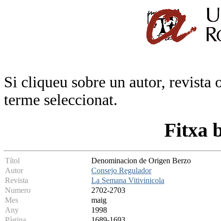
Si cliqueu sobre un autor, revista 
terme seleccionat.
Fitxa 
Títol
Denominacion de Origen Berzo
Autor
Consejo Regulador
Revista
La Semana Vitivinicola
Numero
2702-2703
Mes
maig
Any
1998
Pàgina
1689-1693