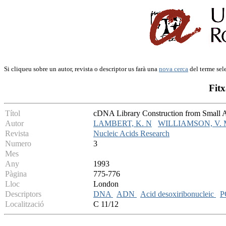
Si cliqueu sobre un autor, revista o descriptor us farà una
nova cerca
del terme sel
Fitx
Títol
cDNA Library Construction from Small
Autor
LAMBERT, K. N
WILLIAMSON, V. 
Revista
Nucleic Acids Research
Numero
3
Mes
Any
1993
Pàgina
775-776
Lloc
London
Descriptors
DNA
ADN
Acid desoxiribonucleic
P
Localització
C 11/12