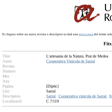
Si cliqueu sobre un autor, revista o descriptor us farà una
nova cerca
del terme sel
Fitx
Títol
L'artesania de la Natura. Prat de Medea
Autor
Cooperativa Vinicola de Sarral
Revista
Numero
Mes
Any
Pàgina
[Diptic]
Lloc
Sarral
Descriptors
Sarral
Cooperativa vinicola de Sarral
M
Localització
C 7/119