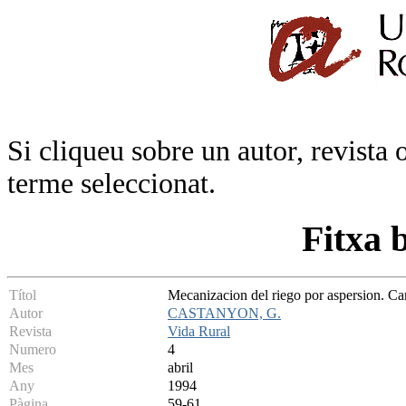
Si cliqueu sobre un autor, revista 
terme seleccionat.
Fitxa 
Títol
Mecanizacion del riego por aspersion. Cara
Autor
CASTANYON, G.
Revista
Vida Rural
Numero
4
Mes
abril
Any
1994
Pàgina
59-61