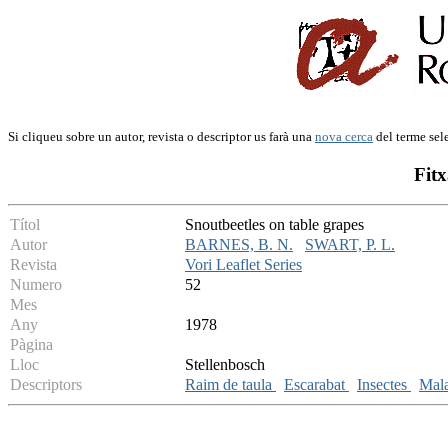
Si cliqueu sobre un autor, revista o descriptor us farà una
nova cerca
del terme sel
Fitx
Títol
Snoutbeetles on table grapes
Autor
BARNES, B. N.
SWART, P. L.
Revista
Vori Leaflet Series
Numero
52
Mes
Any
1978
Pàgina
Lloc
Stellenbosch
Descriptors
Raim de taula
Escarabat
Insectes
Mala