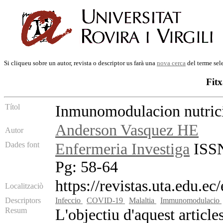
Si cliqueu sobre un autor, revista o descriptor us farà una
nova cerca
del terme sel
Fitx
Títol
Inmunomodulacion nutri
Anderson Vasquez HE
Autor
Dades font
Enfermeria Investiga
ISSN:
Pg: 58-64
https://revistas.uta.edu.ec
Localitzaciò
Descriptors
Infeccio
COVID-19
Malaltia
Immunomodulacio
Resum
L'objectiu d'aquest articl