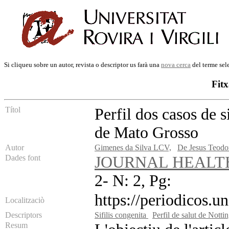
Si cliqueu sobre un autor, revista o descriptor us farà una
nova cerca
del terme sel
Fitx
Títol
Perfil dos casos de 
de Mato Grosso
Autor
Gimenes da Silva LCV,
De Jesus Teodo
Dades font
JOURNAL HEALT
2- N: 2, Pg:
https://periodicos.u
Localitzaciò
Descriptors
Sifilis congenita
Perfil de salut de Nott
Resum