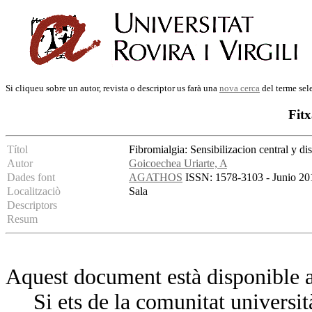
Si cliqueu sobre un autor, revista o descriptor us farà una
nova cerca
del terme sel
Fitx
Títol
Fibromialgia: Sensibilizacion central y di
Autor
Goicoechea Uriarte, A
Dades font
AGATHOS
ISSN: 1578-3103 - Junio 2010
Localitzaciò
Sala
Descriptors
Resum
Aquest document està disponible a
Si ets de la comunitat universit