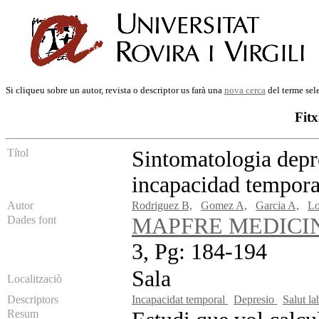
Si cliqueu sobre un autor, revista o descriptor us farà una
nova cerca
del terme sel
Fitx
Títol
Sintomatologia depr
incapacidad tempor
Autor
Rodriguez B,
Gomez A,
Garcia A,
Lo
Dades font
MAPFRE MEDICI
3, Pg: 184-194
Sala
Localitzaciò
Descriptors
Incapacidat temporal
Depresio
Salut l
Resum