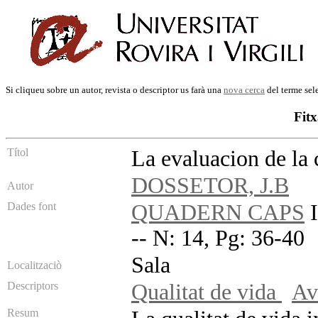
Si cliqueu sobre un autor, revista o descriptor us farà una
nova cerca
del terme sel
Fitx
Títol
La evaluacion de la 
DOSSETOR, J.B
Autor
Dades font
QUADERN CAPS
I
-- N: 14, Pg: 36-40
Sala
Localitzaciò
Descriptors
Qualitat de vida
Av
Resum