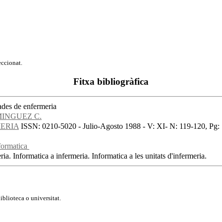
eccionat.
Fitxa bibliogràfica
ades de enfermeria
INGUEZ C.
MERIA
ISSN: 0210-5020 - Julio-Agosto 1988 - V: XI- N: 119-120, Pg:
formatica
ria. Informatica a infermeria. Informatica a les unitats d'infermeria.
blioteca o universitat.